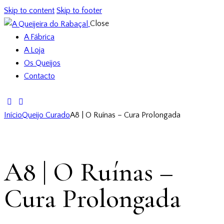
Skip to content
Skip to footer
Close
A Fábrica
A Loja
Os Queijos
Contacto
Início
Queijo Curado
A8 | O Ruínas – Cura Prolongada
A8 | O Ruínas –
Cura Prolongada