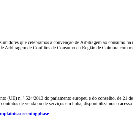
umidores que celebramos a convenção de Arbitragem ao consumo na mo
de Arbitragem de Conflitos de Consumo da Região de Coimbra
com mo
o (UE) n. º 524/2013 do parlamento europeu e do conselho, de 21 de ma
 a contratos de venda ou de serviços em linha, disponibilizamos o acess
omplaints.screeningphase