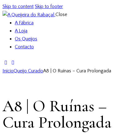
Skip to content
Skip to footer
Close
A Fábrica
A Loja
Os Queijos
Contacto
Início
Queijo Curado
A8 | O Ruínas – Cura Prolongada
A8 | O Ruínas –
Cura Prolongada