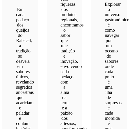
riquezas
Explorar
Em
dos
o
cada
produtos
universo
pedaço
regionais,
gastronómic
dos
encontramos
é
queijos
o
como
do
sabor
navegar
Rabaçal,
que
por
a
une
um
tradição
tradição
oceano
se
e
de
desvela
inovação,
sabores,
em
envolvendo
onde
sabores
cada
cada
únicos,
pedaço
prato
revelando
com
é
segredos
a
uma
ancestrais
alma
ilha
que
da
de
acariciam
terra
surpresas
o
e a
e
paladar
paixão
cada
e
dos
mordida
contam
artesãos,
é
histórias
transformando
uma