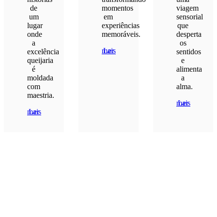
de
momentos
viagem
um
em
sensorial
lugar
experiências
que
onde
memoráveis.
desperta
a
os
Ler mais
excelência
sentidos
queijaria
e
é
alimenta
moldada
a
com
alma.
maestria.
Ler mais
Ler mais