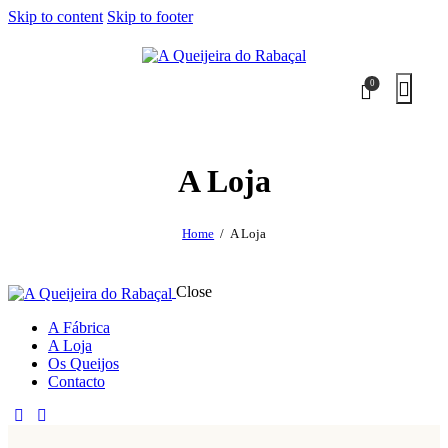
Skip to content
Skip to footer
0
A Loja
Home
A Loja
Close
A Fábrica
A Loja
Os Queijos
Contacto