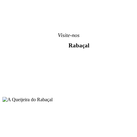
Visite-nos
Queijos
Rabaçal
Venha degustar os sabores da região.